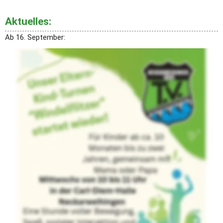
Aktuelles: 
Ab 16. September:
Schwimmkurs für Kinder ab 5 Jahren
Nach den Sommerferien 
beginnt  im Lehrschwimmbecken 
der Sporthalle Carl-Diem-Straße in Neckarweihingen ein 
neuer Schwimmkurs für Kinder ab 5 Jahren.  
Der Kurs findet immer samstags statt. 
Es sind 8 Einheiten a 45 Minuten.
Bei Interesse melden Sie sich bitte   
in der Geschäftsstelle des 
TV Neckarweihingen
, Carl-Diem-
Str. 18. 
per E-Mail  an
info@tvn1899.de
Sie erhalten dann weitere Informationen 